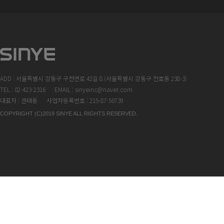
ADD : 서울특별시 강동구 구천면로 42길 8 (서울특별시 강동구 천호동 238-3)
TEL : 02-423-2316
EMAIL : sinyeinc@naver.com
대표자 : 권태동
사업자등록번호 : 215-87-50739
COPYRIGHT (C)2019 SINYE ALL RIGHTS RESERVED.