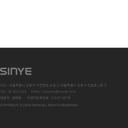
ADD : 서울특별시 강동구 구천면로 42길 8 (서울특별시 강동구 천호동 238-3)
TEL : 02-423-2316
EMAIL : sinyeinc@naver.com
대표자 : 권태동
사업자등록번호 : 215-87-50739
COPYRIGHT (C)2019 SINYE ALL RIGHTS RESERVED.